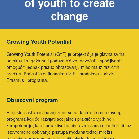
of youth to create
change
Growing Youth Potential
Growing Youth Potential (GYP) je projekt čija je glavna svrha
potaknuti angažman i poduzetništvo, povećati zapošljivost i
omogućiti jednak pristup obrazovanju mladima iz različitih
sredina. Projekt je sufinanciran iz EU sredstava u okviru
Erasmus+ programa.
Obrazovni program
Projektne aktivnosti usmjerene su na kreiranje obrazovnog
programa koji će razvijati socijalne i praktične vještine i
kompetencije, kao i proaktivni način razmišljanja mladih ljudi, uz
istovremeno dobivanje pristupa međunarodnoj mreži i
resursima. Program će pripremiti mlade da se pridruže