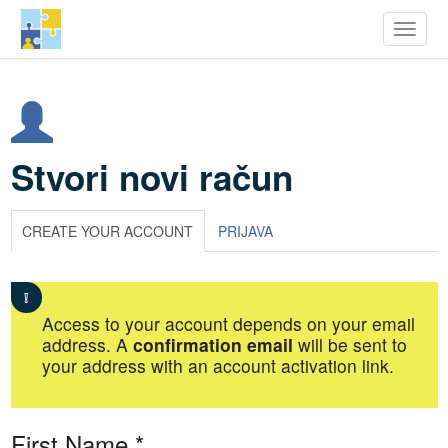
row Youth Potential
Toggle
Skoči
na
glavni
sadržaj
Stvori novi račun
CREATE YOUR ACCOUNT
PRIJAVA
Access to your account depends on your email
address. A
confirmation email
will be sent to
your address with an account activation link.
First Name
*