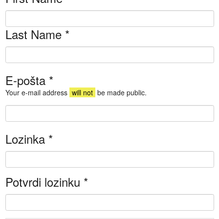
Last Name
*
E-pošta
*
Your e-mail address
will not
be made public.
Lozinka
*
Potvrdi lozinku
*