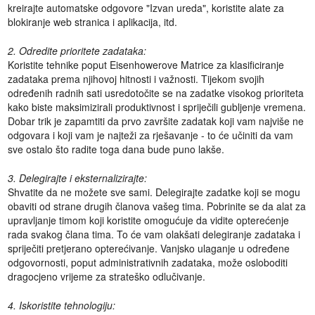
kreirajte automatske odgovore "Izvan ureda", koristite alate za
blokiranje web stranica i aplikacija, itd.
2. Odredite prioritete zadataka:
Koristite tehnike poput Eisenhowerove Matrice za klasificiranje
zadataka prema njihovoj hitnosti i važnosti. Tijekom svojih
određenih radnih sati usredotočite se na zadatke visokog prioriteta
kako biste maksimizirali produktivnost i spriječili gubljenje vremena.
Dobar trik je zapamtiti da prvo završite zadatak koji vam najviše ne
odgovara i koji vam je najteži za rješavanje - to će učiniti da vam
sve ostalo što radite toga dana bude puno lakše.
3. Delegirajte i eksternalizirajte:
Shvatite da ne možete sve sami. Delegirajte zadatke koji se mogu
obaviti od strane drugih članova vašeg tima. Pobrinite se da alat za
upravljanje timom koji koristite omogućuje da vidite opterećenje
rada svakog člana tima. To će vam olakšati delegiranje zadataka i
spriječiti pretjerano opterećivanje. Vanjsko ulaganje u određene
odgovornosti, poput administrativnih zadataka, može osloboditi
dragocjeno vrijeme za strateško odlučivanje.
4. Iskoristite tehnologiju: