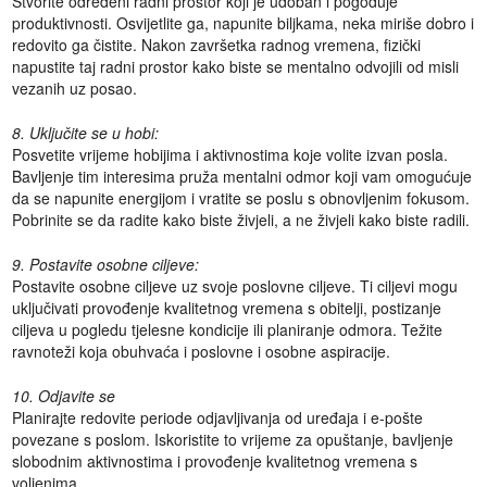
Stvorite određeni radni prostor koji je udoban i pogoduje
produktivnosti. Osvijetlite ga, napunite biljkama, neka miriše dobro i
redovito ga čistite. Nakon završetka radnog vremena, fizički
napustite taj radni prostor kako biste se mentalno odvojili od misli
vezanih uz posao.
8. Uključite se u hobi:
Posvetite vrijeme hobijima i aktivnostima koje volite izvan posla.
Bavljenje tim interesima pruža mentalni odmor koji vam omogućuje
da se napunite energijom i vratite se poslu s obnovljenim fokusom.
Pobrinite se da radite kako biste živjeli, a ne živjeli kako biste radili.
9. Postavite osobne ciljeve:
Postavite osobne ciljeve uz svoje poslovne ciljeve. Ti ciljevi mogu
uključivati provođenje kvalitetnog vremena s obitelji, postizanje
ciljeva u pogledu tjelesne kondicije ili planiranje odmora. Težite
ravnoteži koja obuhvaća i poslovne i osobne aspiracije.
10. Odjavite se
Planirajte redovite periode odjavljivanja od uređaja i e-pošte
povezane s poslom. Iskoristite to vrijeme za opuštanje, bavljenje
slobodnim aktivnostima i provođenje kvalitetnog vremena s
voljenima.