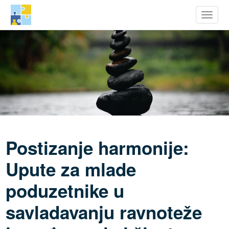
row Youth Potential
Toggle
Skoči
na
glavni
sadržaj
Postizanje harmonije:
Upute za mlade
poduzetnike u
savladavanju ravnoteže