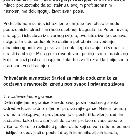
mlade poduzetnike da se istaknu u svojim profesionalnim
nastojanjima dok njeguju život izvan posla.
Pridružite nam se dok istražujemo umijeće ravnoteže između
poduzetničke strasti i mirnoće osobnog blagostanja. Putem uvida,
strategija i iskustava iz stvarnog svijeta, ovo istraživanje obećava
osigurati mlade poduzetnike alatima potrebnim za vođenje
dinamičnog poslovnog okruženja dok njeguju svoje individualne
strasti i ambicije. Potraga za ravnotežom počinje sada - nastojanje
koje nadilazi poslovne uspjehe kako bi stvorilo život koji nije samo
uspješan, već i ispunjen.
Prihvaćanje ravnoteže: Savjeti za mlade poduzetnike za
održavanje ravnoteže između poslovnog i privatnog života
1. Postavite jasne granice:
Definirajte jasne granice između svog posla i osobnog života.
Odredite točno radno vrijeme i pridržavajte ga se. Nakon radnog
vremena izbjegavajte provjeravanje e-pošte ili bavljenje radnim
zadacima kako biste spriječili da se oni pretoče u vaše osobno
vrijeme. Koristite različite digitalne alate koji će vam u tome pomoći
- isključite obavijesti e-pošte i drugih komunikacijskih kanala,