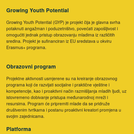
Growing Youth Potential
Growing Youth Potential (GYP) je projekt čija je glavna svrha
potaknuti angažman i poduzetništvo, povećati zapošljivost i
omogućiti jednak pristup obrazovanju mladima iz različitih
sredina. Projekt je sufinanciran iz EU sredstava u okviru
Erasmus+ programa.
Obrazovni program
Projektne aktivnosti usmjerene su na kreiranje obrazovnog
programa koji će razvijati socijalne i praktične vještine i
kompetencije, kao i proaktivni način razmišljanja mladih ljudi, uz
istovremeno dobivanje pristupa međunarodnoj mreži i
resursima. Program će pripremiti mlade da se pridruže
društvenim tvrtkama i postanu proaktivni kreatori promjena u
svojim zajednicama.
Platforma