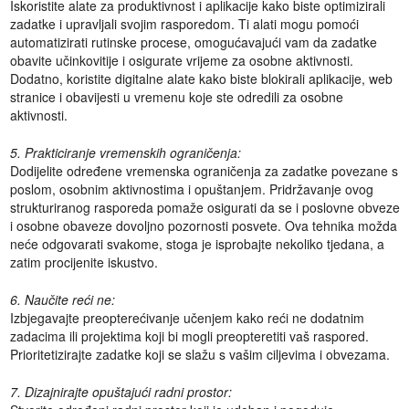
Iskoristite alate za produktivnost i aplikacije kako biste optimizirali
zadatke i upravljali svojim rasporedom. Ti alati mogu pomoći
automatizirati rutinske procese, omogućavajući vam da zadatke
obavite učinkovitije i osigurate vrijeme za osobne aktivnosti.
Dodatno, koristite digitalne alate kako biste blokirali aplikacije, web
stranice i obavijesti u vremenu koje ste odredili za osobne
aktivnosti.
5. Prakticiranje vremenskih ograničenja:
Dodijelite određene vremenska ograničenja za zadatke povezane s
poslom, osobnim aktivnostima i opuštanjem. Pridržavanje ovog
strukturiranog rasporeda pomaže osigurati da se i poslovne obveze
i osobne obaveze dovoljno pozornosti posvete. Ova tehnika možda
neće odgovarati svakome, stoga je isprobajte nekoliko tjedana, a
zatim procijenite iskustvo.
6. Naučite reći ne:
Izbjegavajte preopterećivanje učenjem kako reći ne dodatnim
zadacima ili projektima koji bi mogli preopteretiti vaš raspored.
Prioritetizirajte zadatke koji se slažu s vašim ciljevima i obvezama.
7. Dizajnirajte opuštajući radni prostor: