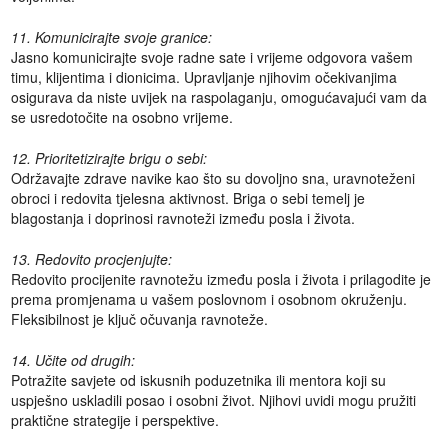
11. Komunicirajte svoje granice:
Jasno komunicirajte svoje radne sate i vrijeme odgovora vašem
timu, klijentima i dionicima. Upravljanje njihovim očekivanjima
osigurava da niste uvijek na raspolaganju, omogućavajući vam da
se usredotočite na osobno vrijeme.
12. Prioritetizirajte brigu o sebi:
Održavajte zdrave navike kao što su dovoljno sna, uravnoteženi
obroci i redovita tjelesna aktivnost. Briga o sebi temelj je
blagostanja i doprinosi ravnoteži između posla i života.
13. Redovito procjenjujte:
Redovito procijenite ravnotežu između posla i života i prilagodite je
prema promjenama u vašem poslovnom i osobnom okruženju.
Fleksibilnost je ključ očuvanja ravnoteže.
14. Učite od drugih:
Potražite savjete od iskusnih poduzetnika ili mentora koji su
uspješno uskladili posao i osobni život. Njihovi uvidi mogu pružiti
praktične strategije i perspektive.