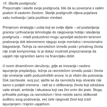
15. Slavite postignuća:
Prepoznajte i slavite svoja postignuća, bilo da su povezana s vašim
poslom ili osobnim životom. Slavlje postignutih ciljeva pojačava
vašu motivaciju i jača pozitivan mindset.
Primjenom strategija i uvida koji se ovdje dijele – od postavljanja
granica i prihvaćanja tehnologije do njegovanja hobija i slavljenja
postignuća – mladi poduzetnici mogu upravljati složenim terenom
poslovanja dok istovremeno njeguju svoje mentalno i emocionalno
blagostanje. Težnja za ravnotežom između posla i privatnog života
nije znak kompromisa; to je dokaz mudrosti prepoznavanja da
uspjeh nije ograničen samo na financijsku dobit.
U ovom dinamičnom okruženju, gdje se inovacija i osobno
ispunjenje preplavljuju, težnja za ravnotežom između posla i života
nije ometanje vaših poduzetničkih snova; to je vitalni dio putovanja.
Dok zacrtavate svoj put, sjetite se da ravnoteža koju stvarate nije
samo o podjeli vremena - radi se o oblikovanju života koji odražava
vaše strasti, ambicije i iskustava koji vas čini onim što jeste. Stoga,
prihvatite potragu za ravnotežom i time nećete samo oblikovati
sudbinu svog poslovanja, već ćete njegovati život koji zrači
ispunjenjem i trajnim uspjehom.