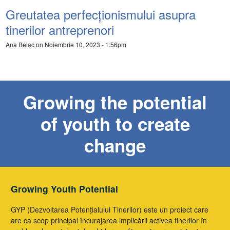
Greutatea perfecționismului asupra
tinerilor antreprenori
Ana Belac
on Noiembrie 10, 2023 - 1:56pm
Growing the potential
of youth to create
change
Growing Youth Potential
GYP (Dezvoltarea Potențialului Tinerilor) este un proiect care
are ca scop principal încurajarea implicării activea tinerilor în