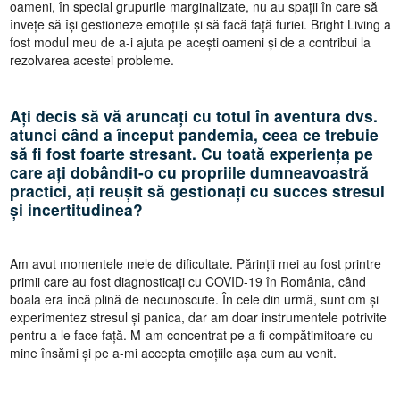
oameni, în special grupurile marginalizate, nu au spații în care să
învețe să își gestioneze emoțiile și să facă față furiei. Bright Living a
fost modul meu de a-i ajuta pe acești oameni și de a contribui la
rezolvarea acestei probleme.
Ați decis să vă aruncați cu totul în aventura dvs.
atunci când a început pandemia, ceea ce trebuie
să fi fost foarte stresant. Cu toată experiența pe
care ați dobândit-o cu propriile dumneavoastră
practici, ați reușit să gestionați cu succes stresul
și incertitudinea?
Am avut momentele mele de dificultate. Părinții mei au fost printre
primii care au fost diagnosticați cu COVID-19 în România, când
boala era încă plină de necunoscute. În cele din urmă, sunt om și
experimentez stresul și panica, dar am doar instrumentele potrivite
pentru a le face față. M-am concentrat pe a fi compătimitoare cu
mine însămi și pe a-mi accepta emoțiile așa cum au venit.