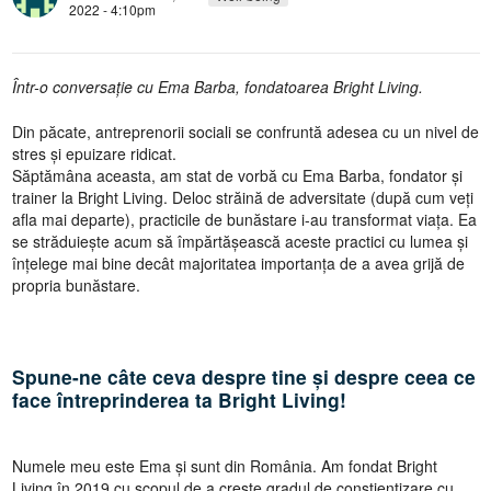
2022 - 4:10pm
Într-o conversație cu Ema Barba, fondatoarea Bright Living.
Din păcate, antreprenorii sociali se confruntă adesea cu un nivel de
stres și epuizare ridicat.
Săptămâna aceasta, am stat de vorbă cu Ema Barba, fondator și
trainer la Bright Living. Deloc străină de adversitate (după cum veți
afla mai departe), practicile de bunăstare i-au transformat viața. Ea
se străduiește acum să împărtășească aceste practici cu lumea și
înțelege mai bine decât majoritatea importanța de a avea grijă de
propria bunăstare.
Spune-ne câte ceva despre tine și despre ceea ce
face întreprinderea ta Bright Living!
Numele meu este Ema și sunt din România. Am fondat Bright
Living în 2019 cu scopul de a crește gradul de conștientizare cu