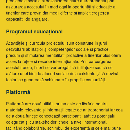
problemele sociale și deschiderea către antreprenoriat prin
asigurarea accesului în mod egal la oportunăți și educație a
tinerilor care provin din medii diferite și implicit creșterea
capacității de angajare.
Programul educațional
Activitățile și curricula proiectului sunt construite în jurul
dezvoltării abilităților și competențelor sociale și practice,
precum și stimularea mentalității proactive a tinerilor plus oferă
acces la rețele și resurse internaționale. Prin parcurgerea
acestui traseu, tinerii se vor pregăti să înființeze sau să se
alăture unei idei de afaceri sociale deja axistente și să devină
factori ce generează schimbare în propriile comunități.
Platformă
Platformă are două utiltăți, prima este de librărie pentru
materiale relevante și informații legate de antreprenoriat iar cea
de a doua funcție conectează participanții atât cu potențialii
colegii cât și cu stakeholderi cheie la nivel internațional,
facilitând colaborările, schimbul de experiență și cele mai bune