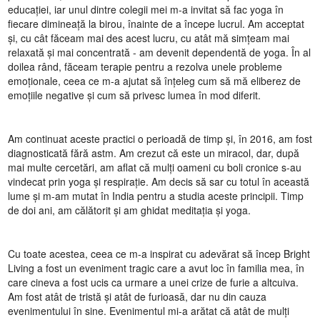
educației, iar unul dintre colegii mei m-a invitat să fac yoga în
fiecare dimineață la birou, înainte de a începe lucrul. Am acceptat
și, cu cât făceam mai des acest lucru, cu atât mă simțeam mai
relaxată și mai concentrată - am devenit dependentă de yoga. În al
doilea rând, făceam terapie pentru a rezolva unele probleme
emoționale, ceea ce m-a ajutat să înțeleg cum să mă eliberez de
emoțiile negative și cum să privesc lumea în mod diferit.
Am continuat aceste practici o perioadă de timp și, în 2016, am fost
diagnosticată fără astm. Am crezut că este un miracol, dar, după
mai multe cercetări, am aflat că mulți oameni cu boli cronice s-au
vindecat prin yoga și respirație. Am decis să sar cu totul în această
lume și m-am mutat în India pentru a studia aceste principii. Timp
de doi ani, am călătorit și am ghidat meditația și yoga.
Cu toate acestea, ceea ce m-a inspirat cu adevărat să încep Bright
Living a fost un eveniment tragic care a avut loc în familia mea, în
care cineva a fost ucis ca urmare a unei crize de furie a altcuiva.
Am fost atât de tristă și atât de furioasă, dar nu din cauza
evenimentului în sine. Evenimentul mi-a arătat că atât de mulți