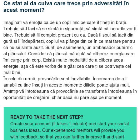
Ce sfat ai da cuiva care trece prin adversități în
acest moment?
Imaginați-vă emoția ca pe un copil mic pe care îl țineți în brațe.
Trebuie să-l faci să se simtă în siguranță, să simtă că lucrurile vor fi
bine. Trebuie să fii complet prezent cu ea. Dacă îi spui să tacă din
gură și îl îndepărtezi, copilul va plânge din ce în ce mai tare pentru
că nu se simte auzit. Sunt, de asemenea, un ambasador puternic
al plânsului. Consider că plânsul mă ajută să eliberez energia care
îmi curge prin corp. Există multe modalități de a elibera acea
energie, așa că este vorba de a găsi cea care ți se potrivește cel
mai bine.
În cele din urmă, provocările sunt inevitabile. Încercarea de a fi
amabil cu tine însuți în aceste momente dificile poate ajuta mult.
Amintiți-vă întotdeauna că provocările se transformă întotdeauna în
oportunități de creștere, chiar dacă nu pare așa pe moment.
READY TO TAKE THE NEXT STEP?
Create your account (it takes 1 minute) and start your social
business ideas. Our experienced mentors will provide you
with feedback, so that you can further improve it and start