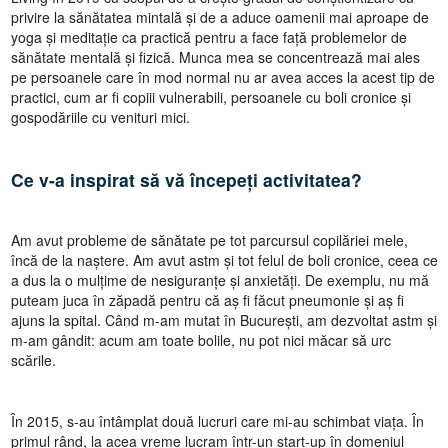
privire la sănătatea mintală și de a aduce oamenii mai aproape de
yoga și meditație ca practică pentru a face față problemelor de
sănătate mentală și fizică. Munca mea se concentrează mai ales
pe persoanele care în mod normal nu ar avea acces la acest tip de
practici, cum ar fi copiii vulnerabili, persoanele cu boli cronice și
gospodăriile cu venituri mici.
Ce v-a inspirat să vă începeți activitatea?
Am avut probleme de sănătate pe tot parcursul copilăriei mele,
încă de la naștere. Am avut astm și tot felul de boli cronice, ceea ce
a dus la o mulțime de nesiguranțe și anxietăți. De exemplu, nu mă
puteam juca în zăpadă pentru că aș fi făcut pneumonie și aș fi
ajuns la spital. Când m-am mutat în București, am dezvoltat astm și
m-am gândit: acum am toate bolile, nu pot nici măcar să urc
scările.
În 2015, s-au întâmplat două lucruri care mi-au schimbat viața. În
primul rând, la acea vreme lucram într-un start-up în domeniul