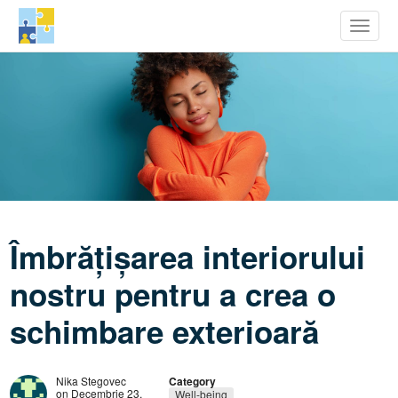
row Youth Potential
Toggle
Mergi
la
conţinutul
principal
Îmbrățișarea interiorului
nostru pentru a crea o
schimbare exterioară
Nika Stegovec
Category
on Decembrie 23,
Well-being