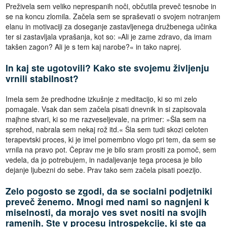
Preživela sem veliko neprespanih noči, občutila preveč tesnobe in
se na koncu zlomila. Začela sem se spraševati o svojem notranjem
elanu in motivaciji za doseganje zastavljenega družbenega učinka
ter si zastavljala vprašanja, kot so: »Ali je zame zdravo, da imam
takšen zagon? Ali je s tem kaj narobe?« in tako naprej.
In kaj ste ugotovili? Kako ste svojemu življenju
vrnili stabilnost?
Imela sem že predhodne izkušnje z meditacijo, ki so mi zelo
pomagale. Vsak dan sem začela pisati dnevnik in si zapisovala
majhne stvari, ki so me razveseljevale, na primer: »Šla sem na
sprehod, nabrala sem nekaj rož itd.« Šla sem tudi skozi celoten
terapevtski proces, ki je imel pomembno vlogo pri tem, da sem se
vrnila na pravo pot. Čeprav me je bilo sram prositi za pomoč, sem
vedela, da jo potrebujem, in nadaljevanje tega procesa je bilo
dejanje ljubezni do sebe. Prav tako sem začela pisati poezijo.
Zelo pogosto se zgodi, da se socialni podjetniki
preveč ženemo. Mnogi med nami so nagnjeni k
miselnosti, da morajo ves svet nositi na svojih
ramenih. Ste v procesu introspekcije, ki ste ga