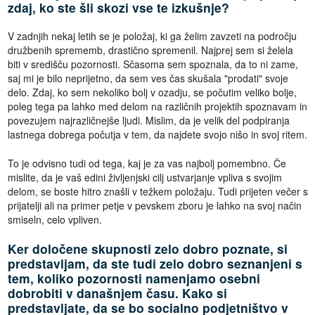
zdaj, ko ste šli skozi vse te izkušnje?
V zadnjih nekaj letih se je položaj, ki ga želim zavzeti na področju
družbenih sprememb, drastično spremenil. Najprej sem si želela
biti v središču pozornosti. Sčasoma sem spoznala, da to ni zame,
saj mi je bilo neprijetno, da sem ves čas skušala "prodati" svoje
delo. Zdaj, ko sem nekoliko bolj v ozadju, se počutim veliko bolje,
poleg tega pa lahko med delom na različnih projektih spoznavam in
povezujem najrazličnejše ljudi. Mislim, da je velik del podpiranja
lastnega dobrega počutja v tem, da najdete svojo nišo in svoj ritem.
To je odvisno tudi od tega, kaj je za vas najbolj pomembno. Če
mislite, da je vaš edini življenjski cilj ustvarjanje vpliva s svojim
delom, se boste hitro znašli v težkem položaju. Tudi prijeten večer s
prijatelji ali na primer petje v pevskem zboru je lahko na svoj način
smiseln, celo vpliven.
Ker določene skupnosti zelo dobro poznate, si
predstavljam, da ste tudi zelo dobro seznanjeni s
tem, koliko pozornosti namenjamo osebni
dobrobiti v današnjem času. Kako si
predstavljate, da se bo socialno podjetništvo v