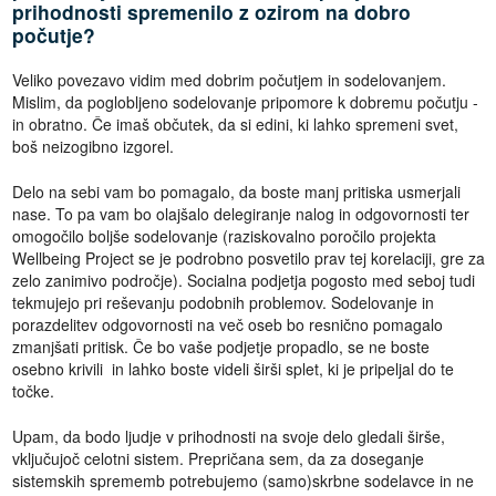
prihodnosti spremenilo z ozirom na dobro
počutje?
Veliko povezavo vidim med dobrim počutjem in sodelovanjem.
Mislim, da poglobljeno sodelovanje pripomore k dobremu počutju -
in obratno. Če imaš občutek, da si edini, ki lahko spremeni svet,
boš neizogibno izgorel.
Delo na sebi vam bo pomagalo, da boste manj pritiska usmerjali
nase. To pa vam bo olajšalo delegiranje nalog in odgovornosti ter
omogočilo boljše sodelovanje (raziskovalno poročilo projekta
Wellbeing Project se je podrobno posvetilo prav tej korelaciji, gre za
zelo zanimivo področje). Socialna podjetja pogosto med seboj tudi
tekmujejo pri reševanju podobnih problemov. Sodelovanje in
porazdelitev odgovornosti na več oseb bo resnično pomagalo
zmanjšati pritisk. Če bo vaše podjetje propadlo, se ne boste
osebno krivili in lahko boste videli širši splet, ki je pripeljal do te
točke.
Upam, da bodo ljudje v prihodnosti na svoje delo gledali širše,
vključujoč celotni sistem. Prepričana sem, da za doseganje
sistemskih sprememb potrebujemo (samo)skrbne sodelavce in ne