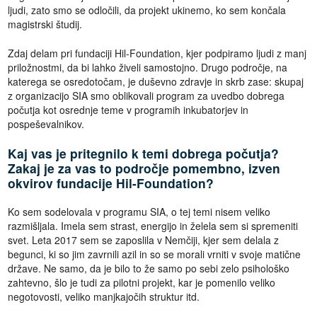
ljudi, zato smo se odločili, da projekt ukinemo, ko sem končala
magistrski študij.
Zdaj delam pri fundaciji Hil-Foundation, kjer podpiramo ljudi z manj
priložnostmi, da bi lahko živeli samostojno. Drugo področje, na
katerega se osredotočam, je duševno zdravje in skrb zase: skupaj
z organizacijo SIA smo oblikovali program za uvedbo dobrega
počutja kot osrednje teme v programih inkubatorjev in
pospeševalnikov.
Kaj vas je pritegnilo k temi dobrega počutja?
Zakaj je za vas to področje pomembno, izven
okvirov fundacije Hil-Foundation?
Ko sem sodelovala v programu SIA, o tej temi nisem veliko
razmišljala. Imela sem strast, energijo in želela sem si spremeniti
svet. Leta 2017 sem se zaposlila v Nemčiji, kjer sem delala z
begunci, ki so jim zavrnili azil in so se morali vrniti v svoje matične
države. Ne samo, da je bilo to že samo po sebi zelo psihološko
zahtevno, šlo je tudi za pilotni projekt, kar je pomenilo veliko
negotovosti, veliko manjkajočih struktur itd.