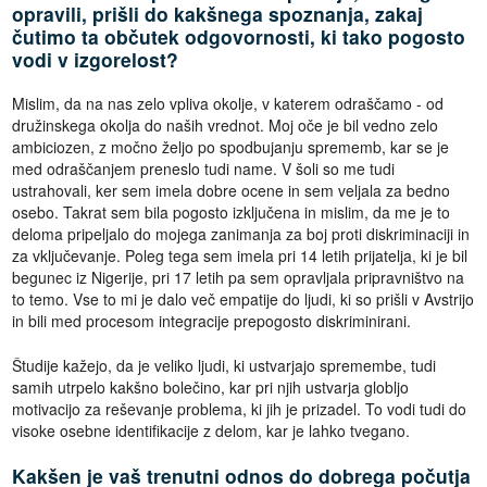
opravili, prišli do kakšnega spoznanja, zakaj
čutimo ta občutek odgovornosti, ki tako pogosto
vodi v izgorelost?
Mislim, da na nas zelo vpliva okolje, v katerem odraščamo - od
družinskega okolja do naših vrednot. Moj oče je bil vedno zelo
ambiciozen, z močno željo po spodbujanju sprememb, kar se je
med odraščanjem preneslo tudi name. V šoli so me tudi
ustrahovali, ker sem imela dobre ocene in sem veljala za bedno
osebo. Takrat sem bila pogosto izključena in mislim, da me je to
deloma pripeljalo do mojega zanimanja za boj proti diskriminaciji in
za vključevanje. Poleg tega sem imela pri 14 letih prijatelja, ki je bil
begunec iz Nigerije, pri 17 letih pa sem opravljala pripravništvo na
to temo. Vse to mi je dalo več empatije do ljudi, ki so prišli v Avstrijo
in bili med procesom integracije prepogosto diskriminirani.
Študije kažejo, da je veliko ljudi, ki ustvarjajo spremembe, tudi
samih utrpelo kakšno bolečino, kar pri njih ustvarja globljo
motivacijo za reševanje problema, ki jih je prizadel. To vodi tudi do
visoke osebne identifikacije z delom, kar je lahko tvegano.
Kakšen je vaš trenutni odnos do dobrega počutja