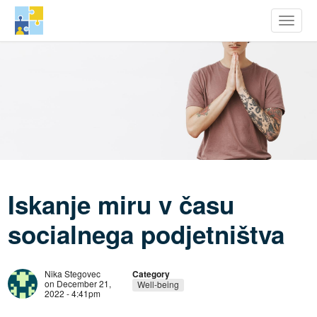
row Youth Potential
Toggle
Skip
to
main
content
Iskanje miru v času
socialnega podjetništva
Nika Stegovec
Category
on December 21,
Well-being
2022 - 4:41pm