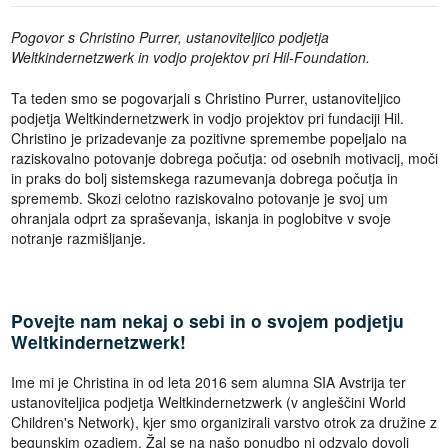
Pogovor s Christino Purrer, ustanoviteljico podjetja
Weltkindernetzwerk in vodjo projektov pri Hil-Foundation.
Ta teden smo se pogovarjali s Christino Purrer, ustanoviteljico
podjetja Weltkindernetzwerk in vodjo projektov pri fundaciji Hil.
Christino je prizadevanje za pozitivne spremembe popeljalo na
raziskovalno potovanje dobrega počutja: od osebnih motivacij, moči
in praks do bolj sistemskega razumevanja dobrega počutja in
sprememb. Skozi celotno raziskovalno potovanje je svoj um
ohranjala odprt za spraševanja, iskanja in poglobitve v svoje
notranje razmišljanje.
Povejte nam nekaj o sebi in o svojem podjetju
Weltkindernetzwerk!
Ime mi je Christina in od leta 2016 sem alumna SIA Avstrija ter
ustanoviteljica podjetja Weltkindernetzwerk (v angleščini World
Children's Network), kjer smo organizirali varstvo otrok za družine z
begunskim ozadjem. Žal se na našo ponudbo ni odzvalo dovolj