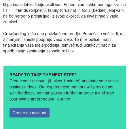
ki ga imajo lahko ljudje okoli vas. Pri tem vam lahko pomaga kratica
FFF – friends (prijatelji), family (družina) in fools (bedaki). Naj vam
ne bo nerodno prositi ljudi iz svoje okolice, da investirajo v vašo
zamisel.
Crowfunding je še eno preizkušeno orodje. Prepričajte več ljudi, da
z manjšimi zneski podprejo vašo idejo. To ni le odličen način
financiranja vaše ideje/podjetja, temveč tudi učinkovit način za
spodbujanje zanimanja za vašo rešitev.
READY TO TAKE THE NEXT STEP?
Create your account (it takes 1 minute) and start your social
business ideas. Our experienced mentors will provide you
with feedback, so that you can further improve it and start
your own entrepreneurial journey.
Create an account