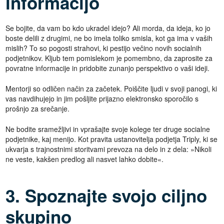
informacijo
Se bojite, da vam bo kdo ukradel idejo? Ali morda, da ideja, ko jo
boste delili z drugimi, ne bo imela toliko smisla, kot ga ima v vaših
mislih? To so pogosti strahovi, ki pestijo večino novih socialnih
podjetnikov. Kljub tem pomislekom je pomembno, da zaprosite za
povratne informacije in pridobite zunanjo perspektivo o vaši ideji.
Mentorji so odličen način za začetek. Poiščite ljudi v svoji panogi, ki
vas navdihujejo in jim pošljite prijazno elektronsko sporočilo s
prošnjo za srečanje.
Ne bodite sramežljivi in vprašajte svoje kolege ter druge socialne
podjetnike, kaj menijo. Kot pravita ustanovitelja podjetja Triply, ki se
ukvarja s trajnostnimi storitvami prevoza na delo in z dela: »Nikoli
ne veste, kakšen predlog ali nasvet lahko dobite«.
3. Spoznajte svojo ciljno
skupino