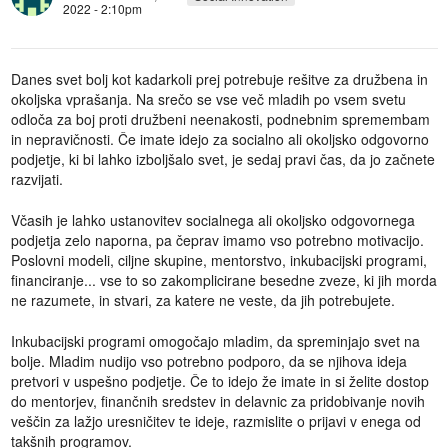
2022 - 2:10pm
Danes svet bolj kot kadarkoli prej potrebuje rešitve za družbena in
okoljska vprašanja. Na srečo se vse več mladih po vsem svetu
odloča za boj proti družbeni neenakosti, podnebnim spremembam
in nepravičnosti. Če imate idejo za socialno ali okoljsko odgovorno
podjetje, ki bi lahko izboljšalo svet, je sedaj pravi čas, da jo začnete
razvijati.
Včasih je lahko ustanovitev socialnega ali okoljsko odgovornega
podjetja zelo naporna, pa čeprav imamo vso potrebno motivacijo.
Poslovni modeli, ciljne skupine, mentorstvo, inkubacijski programi,
financiranje... vse to so zakomplicirane besedne zveze, ki jih morda
ne razumete, in stvari, za katere ne veste, da jih potrebujete.
Inkubacijski programi omogočajo mladim, da spreminjajo svet na
bolje. Mladim nudijo vso potrebno podporo, da se njihova ideja
pretvori v uspešno podjetje. Če to idejo že imate in si želite dostop
do mentorjev, finančnih sredstev in delavnic za pridobivanje novih
veščin za lažjo uresničitev te ideje, razmislite o prijavi v enega od
takšnih programov.