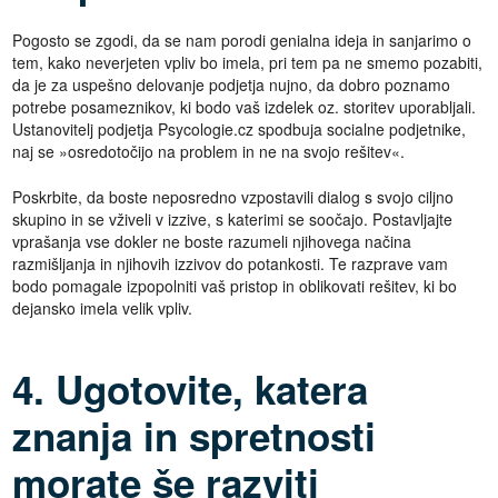
Pogosto se zgodi, da se nam porodi genialna ideja in sanjarimo o
tem, kako neverjeten vpliv bo imela, pri tem pa ne smemo pozabiti,
da je za uspešno delovanje podjetja nujno, da dobro poznamo
potrebe posameznikov, ki bodo vaš izdelek oz. storitev uporabljali.
Ustanovitelj podjetja Psycologie.cz spodbuja socialne podjetnike,
naj se »osredotočijo na problem in ne na svojo rešitev«.
Poskrbite, da boste neposredno vzpostavili dialog s svojo ciljno
skupino in se vživeli v izzive, s katerimi se soočajo. Postavljajte
vprašanja vse dokler ne boste razumeli njihovega načina
razmišljanja in njihovih izzivov do potankosti. Te razprave vam
bodo pomagale izpopolniti vaš pristop in oblikovati rešitev, ki bo
dejansko imela velik vpliv.
4. Ugotovite, katera
znanja in spretnosti
morate še razviti