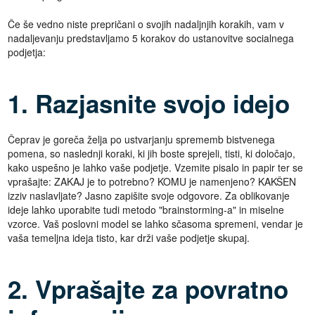
Če še vedno niste prepričani o svojih nadaljnjih korakih, vam v
nadaljevanju predstavljamo 5 korakov do ustanovitve socialnega
podjetja:
1. Razjasnite svojo idejo
Čeprav je goreča želja po ustvarjanju sprememb bistvenega
pomena, so naslednji koraki, ki jih boste sprejeli, tisti, ki določajo,
kako uspešno je lahko vaše podjetje. Vzemite pisalo in papir ter se
vprašajte: ZAKAJ je to potrebno? KOMU je namenjeno? KAKŠEN
izziv naslavljate? Jasno zapišite svoje odgovore. Za oblikovanje
ideje lahko uporabite tudi metodo "brainstorming-a" in miselne
vzorce. Vaš poslovni model se lahko sčasoma spremeni, vendar je
vaša temeljna ideja tisto, kar drži vaše podjetje skupaj.
2. Vprašajte za povratno