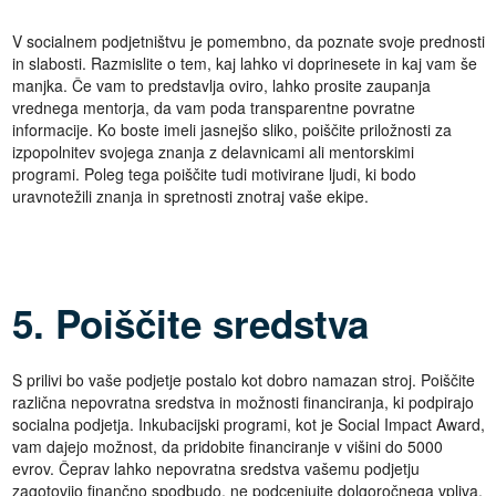
V socialnem podjetništvu je pomembno, da poznate svoje prednosti
in slabosti. Razmislite o tem, kaj lahko vi doprinesete in kaj vam še
manjka. Če vam to predstavlja oviro, lahko prosite zaupanja
vrednega mentorja, da vam poda transparentne povratne
informacije. Ko boste imeli jasnejšo sliko, poiščite priložnosti za
izpopolnitev svojega znanja z delavnicami ali mentorskimi
programi. Poleg tega poiščite tudi motivirane ljudi, ki bodo
uravnotežili znanja in spretnosti znotraj vaše ekipe.
5. Poiščite sredstva
S prilivi bo vaše podjetje postalo kot dobro namazan stroj. Poiščite
različna nepovratna sredstva in možnosti financiranja, ki podpirajo
socialna podjetja. Inkubacijski programi, kot je Social Impact Award,
vam dajejo možnost, da pridobite financiranje v višini do 5000
evrov. Čeprav lahko nepovratna sredstva vašemu podjetju
zagotovijo finančno spodbudo, ne podcenjujte dolgoročnega vpliva,