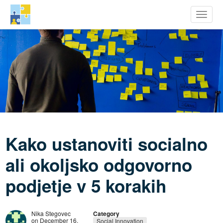
row Youth Potential
Toggle
Skip
to
main
content
Kako ustanoviti socialno
ali okoljsko odgovorno
podjetje v 5 korakih
Nika Stegovec
Category
on December 16,
Social Innovation