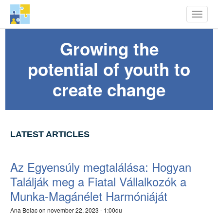
row Youth Potential
Toggle
Ugrás
Growing the
a
tartalomra
potential of youth to
create change
LATEST ARTICLES
Az Egyensúly megtalálása: Hogyan
Találják meg a Fiatal Vállalkozók a
Munka-Magánélet Harmóniáját
Ana Belac
on november 22, 2023 - 1:00du