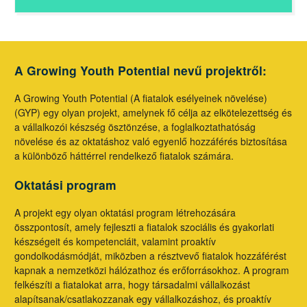
A Growing Youth Potential nevű projektről:
A Growing Youth Potential (A fiatalok esélyeinek növelése)
(GYP) egy olyan projekt, amelynek fő célja az elkötelezettség és
a vállalkozói készség ösztönzése, a foglalkoztathatóság
növelése és az oktatáshoz való egyenlő hozzáférés biztosítása
a különböző háttérrel rendelkező fiatalok számára.
Oktatási program
A projekt egy olyan oktatási program létrehozására
összpontosít, amely fejleszti a fiatalok szociális és gyakorlati
készségeit és kompetenciáit, valamint proaktív
gondolkodásmódját, miközben a résztvevő fiatalok hozzáférést
kapnak a nemzetközi hálózathoz és erőforrásokhoz. A program
felkészíti a fiatalokat arra, hogy társadalmi vállalkozást
alapítsanak/csatlakozzanak egy vállalkozáshoz, és proaktív