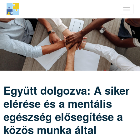
row Youth Potential
Toggle
Ugrás
a
tartalomra
Együtt dolgozva: A siker
elérése és a mentális
egészség elősegítése a
közös munka által