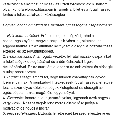
katalizátor a sikerhez, nemcsak az üzleti törekvésekben, hanem
olyan kultúra előmozdításában is, amely a jóllét és a rugalmasság
fontos a teljes vállalkozói közösségben.
Hogyan lehet előmozdítani a mentális egészséget a csapatodban?
Nyílt kommunikáció:
Erősíts meg az a légkört, ahol a
csapattagok nyíltan megvitathatják kihívásaikat, ötleteiket és
aggodalmaikat. Ez az átlátható környezet elősegíti a hozzátartozás
érzését és az együttműködést.
Felhatalmazás:
A támogató vezetők felhatalmazzák csapataikat
a felelősségek delegálásával és a döntéshozatali jogok
átruházásával. Ez az autonómia fokozza az önbizalmat és elősegíti
a tulajdonosi érzetet.
Rugalmasság:
Ismerd fel, hogy minden csapattagnak egyedi
igényei vannak. A munkaügyi intézkedések rugalmassága lehetővé
teszi a személyes kötelezettségek kielégítését és elősegíti az
egészséges munka-magánélet egyensúlyát.
Elismerés:
Ismerd el a teljesítményeket, legyenek azok nagyok
vagy kicsik. A csapattagok rendszeres elismerése javítja a
motivációt és növeli a morált.
Készségfejlesztés:
Biztosíts lehetőséget készségfejlesztésre és