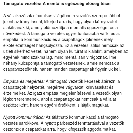
Támogató vezetés: A mentális egészség elősegítése:
A vállalkozások dinamikus világában a vezetők szerepe többet
jelent az irányításnál; kiterjed arra is, hogy olyan környezetet
alakítsanak ki, amely előmozdítja a mentális egészséget és a
növekedést. A támogató vezetés egyre fontosabbá válik, és az
empátia, a kommunikáció és a csapattagok jólétének mély
elkötelezettségét hangsúlyozza. Ez a vezetési stílus nemcsak az
üzleti sikerhez vezet, hanem olyan kultúrát is kialakít, amelyben az
egyének mind szakmailag, mind mentálisan virágoznak. Íme
néhány kulcspontja a támogató vezetésnek, amire nemcsak a
csapatvezetőknek, hanem minden csapattagnak figyelniük kell.
Empátia és megértés:
A támogató vezetők képesek átérezni a
csapattagok helyzetét, megértve vágyaikat, kihívásaikat és
érzelmeiket. Az igazi empátia megjelenítésével a vezetők olyan
légkört teremtenek, ahol a csapattagokat nemcsak a vállalat
eszközeiként, hanem egyéni értékként is látják magukat.
Nyitott kommunikáció:
Az átlátható kommunikáció a támogató
vezetés sarokköve. A nyitott párbeszéd fenntartásával a vezetők
ösztönzik a csapatokat arra, hogy kifejezzék aggodalmaikat,