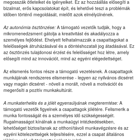
megosszák ötleteiket és igényeiket. Ez az hozzáállás elősegíti a
bizalmat, erős kapcsolatokat épít, és lehetővé teszi a problémák
időben történő megoldását, mielőtt azok elmélyülnének.
Az autonómia ösztönzése:
A támogató vezetők tudják, hogy a
mikromenedzsment gátolja a kreativitást és akadályozza a
személyes fejlődést. Ehelyett felhatalmazzák a csapattagokat a
felelősségek átruházásával és a döntéshozatali jog átadásával. Ez
az ösztönzés tulajdonosi érzést és felelősséget hoz létre, amely
elősegíti mind az innovációt, mind az egyéni elégedettséget.
Az elismerés fontos része a támogató vezetésnek. A csapattagok
munkájának rendszeres elismerése - legyen az nyilvános dicséret
vagy magán dicséret - növeli a morált, növeli a motivációt és
megerősíti a pozitív munkakultúrát.
A munkaterhelés és a jólét egyensúlyának megteremtése:
A
támogató vezetők figyelnek a csapattagok jólétére. Felismerik a
munka fontosságát és a személyes idő szükségességét.
Rugalmasságot kínálnak a munkaügyi intézkedésekben,
lehetőséget biztosítanak az otthoni/távoli munkavégzésre és az
egyéni kötelezettségek teljesítésére, ezzel a csapat általános