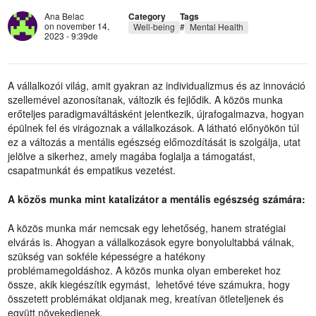
Ana Belac
Category
Tags
on november 14,
Well-being
#
Mental Health
2023 - 9:39de
A vállalkozói világ, amit gyakran az individualizmus és az innováció
szellemével azonosítanak, változik és fejlődik. A közös munka
erőteljes paradigmaváltásként jelentkezik, újrafogalmazva, hogyan
épülnek fel és virágoznak a vállalkozások. A látható előnyökön túl
ez a változás a mentális egészség előmozdítását is szolgálja, utat
jelölve a sikerhez, amely magába foglalja a támogatást,
csapatmunkát és empatikus vezetést.
A közös munka mint katalizátor a mentális egészség számára:
A közös munka már nemcsak egy lehetőség, hanem stratégiai
elvárás is. Ahogyan a vállalkozások egyre bonyolultabbá válnak,
szükség van sokféle képességre a hatékony
problémamegoldáshoz. A közös munka olyan embereket hoz
össze, akik kiegészítik egymást, lehetővé téve számukra, hogy
összetett problémákat oldjanak meg, kreatívan ötleteljenek és
együtt növekedjenek.