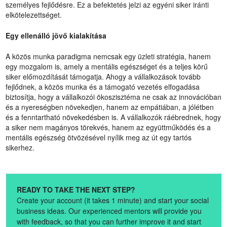
személyes fejlődésre. Ez a befektetés jelzi az egyéni siker iránti
elkötelezettséget.
Egy ellenálló jövő kialakítása
A közös munka paradigma nemcsak egy üzleti stratégia, hanem
egy mozgalom is, amely a mentális egészséget és a teljes körű
siker előmozdítását támogatja. Ahogy a vállalkozások tovább
fejlődnek, a közös munka és a támogató vezetés elfogadása
biztosítja, hogy a vállalkozói ökoszisztéma ne csak az innovációban
és a nyereségben növekedjen, hanem az empátiában, a jólétben
és a fenntartható növekedésben is. A vállalkozók ráébrednek, hogy
a siker nem magányos törekvés, hanem az együttműködés és a
mentális egészség ötvözésével nyílik meg az út egy tartós
sikerhez.
READY TO TAKE THE NEXT STEP?
Create your account (it takes 1 minute) and start your social
business ideas. Our experienced mentors will provide you
with feedback, so that you can further improve it and start