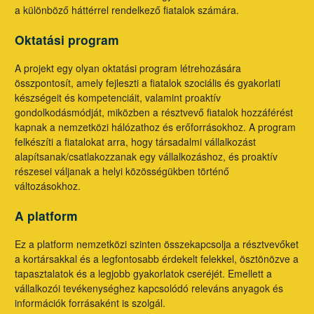
a különböző háttérrel rendelkező fiatalok számára.
Oktatási program
A projekt egy olyan oktatási program létrehozására
összpontosít, amely fejleszti a fiatalok szociális és gyakorlati
készségeit és kompetenciáit, valamint proaktív
gondolkodásmódját, miközben a résztvevő fiatalok hozzáférést
kapnak a nemzetközi hálózathoz és erőforrásokhoz. A program
felkészíti a fiatalokat arra, hogy társadalmi vállalkozást
alapítsanak/csatlakozzanak egy vállalkozáshoz, és proaktív
részesei váljanak a helyi közösségükben történő
változásokhoz.
A platform
Ez a platform nemzetközi szinten összekapcsolja a résztvevőket
a kortársakkal és a legfontosabb érdekelt felekkel, ösztönözve a
tapasztalatok és a legjobb gyakorlatok cseréjét. Emellett a
vállalkozói tevékenységhez kapcsolódó releváns anyagok és
információk forrásaként is szolgál.