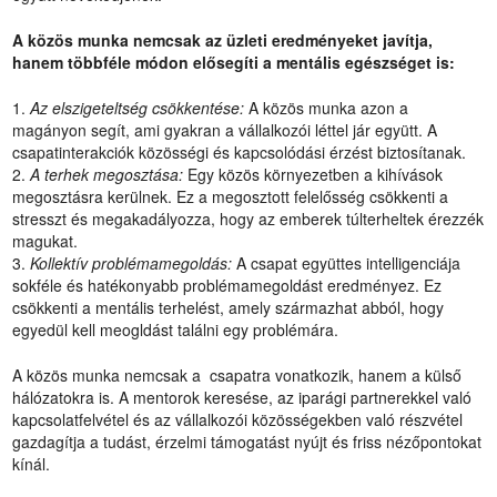
A közös munka nemcsak az üzleti eredményeket javítja,
hanem többféle módon elősegíti a mentális egészséget is:
Az elszigeteltség csökkentése:
A közös munka azon a
magányon segít, ami gyakran a vállalkozói léttel jár együtt. A
csapatinterakciók közösségi és kapcsolódási érzést biztosítanak.
A terhek megosztása:
Egy közös környezetben a kihívások
megosztásra kerülnek. Ez a megosztott felelősség csökkenti a
stresszt és megakadályozza, hogy az emberek túlterheltek érezzék
magukat.
Kollektív problémamegoldás:
A csapat együttes intelligenciája
sokféle és hatékonyabb problémamegoldást eredményez. Ez
csökkenti a mentális terhelést, amely származhat abból, hogy
egyedül kell meogldást találni egy problémára.
A közös munka nemcsak a csapatra vonatkozik, hanem a külső
hálózatokra is. A mentorok keresése, az iparági partnerekkel való
kapcsolatfelvétel és az vállalkozói közösségekben való részvétel
gazdagítja a tudást, érzelmi támogatást nyújt és friss nézőpontokat
kínál.