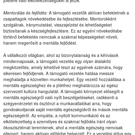
jólétére való elkötelezettségüket is jelzik.
Mentorálás és fejlődés:
A támogató vezetők aktívan befektetnek a
csapattagok növekedésébe és fejlesztésébe. Mentorokként
szolgálnak, iránymutatást, visszajelzést és lehetőségeket
biztosítanak a készségfejlesztésre. Ez az egyéni növekedésbe
történő befektetés nemcsak a szakmai képességeket növeli,
hanem megerősíti a mentális fejlődést.
A vállalkozói világban, ahol az bizonytalanság és a kihívások
mindennaposak, a támogató vezetés egy olyan átalakító
megközelítés, amely lehetővé teszi az egyének számára, hogy
sikeresen fejlődjenek. A támogató vezetés hatása messze
meghaladja a közvetlen munkahelyet. Egy vezető hozzáállása a
mentális egészséghez és a jóléthez meghatározza az egész
szervezeti kultúra hangulatát. A támogató környezet elősegíti a
mentális egészségről való nyílt beszélgetéseket, csökkenti a
szégyenérzetet és ösztönzi a munkavállalókat arra, hogy
gondoskodjanak saját mentális egészségükről és mások mentális
egészségéről. Az empátia, a nyitott kommunikáció és az
elkötelezettség a személyes és szakmai fejlődés iránt olyan
ökoszisztémát teremtenek, ahol a mentális egészség nemcsak
elismert, hanem aktívan előtérbe helyezett. Ez a vezetési stílus egy