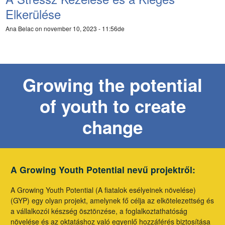
Elkerülése
Ana Belac
on november 10, 2023 - 11:56de
Growing the potential
of youth to create
change
A Growing Youth Potential nevű projektről:
A Growing Youth Potential (A fiatalok esélyeinek növelése)
(GYP) egy olyan projekt, amelynek fő célja az elkötelezettség és
a vállalkozói készség ösztönzése, a foglalkoztathatóság
növelése és az oktatáshoz való egyenlő hozzáférés biztosítása