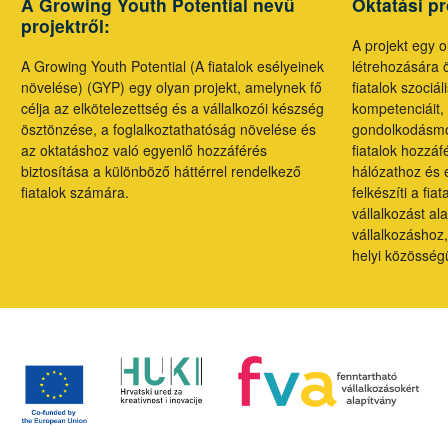
A Growing Youth Potential nevű
Oktatási p
projektről:
A projekt egy 
A Growing Youth Potential (A fiatalok esélyeinek
létrehozására ö
növelése) (GYP) egy olyan projekt, amelynek fő
fiatalok szociál
célja az elkötelezettség és a vállalkozói készség
kompetenciáit, 
ösztönzése, a foglalkoztathatóság növelése és
gondolkodásmó
az oktatáshoz való egyenlő hozzáférés
fiatalok hozzá
biztosítása a különböző háttérrel rendelkező
hálózathoz és 
fiatalok számára.
felkészíti a fia
vállalkozást a
vállalkozáshoz,
helyi közösség