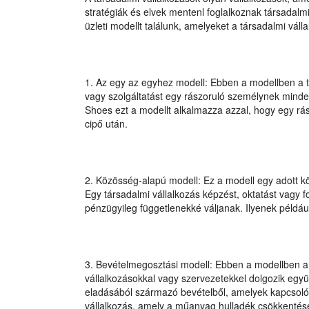
stratégiák és elvek mentenl foglalkoznak társadalm
üzleti modellt találunk, amelyeket a társadalmi vál
1. Az egy az egyhez modell: Ebben a modellben a t
vagy szolgáltatást egy rászoruló személynek minde
Shoes ezt a modellt alkalmazza azzal, hogy egy r
cipő után.
2. Közösség-alapú modell: Ez a modell egy adott 
Egy társadalmi vállalkozás képzést, oktatást vagy f
pénzügyileg függetlenekké váljanak. Ilyenek példáu
3. Bevételmegosztási modell: Ebben a modellben a 
vállalkozásokkal vagy szervezetekkel dolgozik egy
eladásából származó bevételből, amelyek kapcsoló
vállalkozás, amely a műanyag hulladék csökkentésé