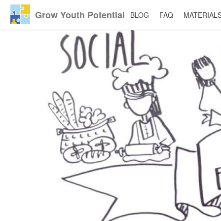
Grow Youth Potential
BLOG
FAQ
MATERIAL
Ugrás
a
tartalomra