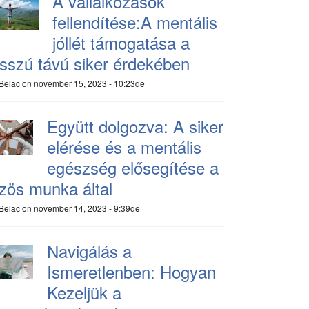
A vállalkozások
fellendítése:A mentális
jóllét támogatása a
sszú távú siker érdekében
Belac
on november 15, 2023 - 10:23de
Együtt dolgozva: A siker
elérése és a mentális
egészség elősegítése a
zös munka által
Belac
on november 14, 2023 - 9:39de
Navigálás a
Ismeretlenben: Hogyan
Kezeljük a