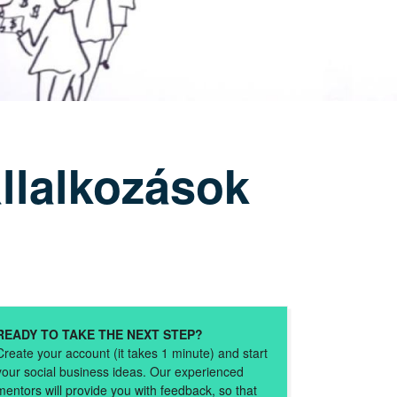
állalkozások
READY TO TAKE THE NEXT STEP?
Create your account (it takes 1 minute) and start
your social business ideas. Our experienced
mentors will provide you with feedback, so that