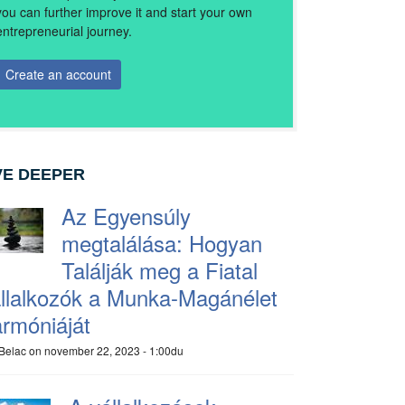
you can further improve it and start your own
entrepreneurial journey.
Create an account
VE DEEPER
Az Egyensúly
megtalálása: Hogyan
Találják meg a Fiatal
llalkozók a Munka-Magánélet
rmóniáját
Belac
on november 22, 2023 - 1:00du