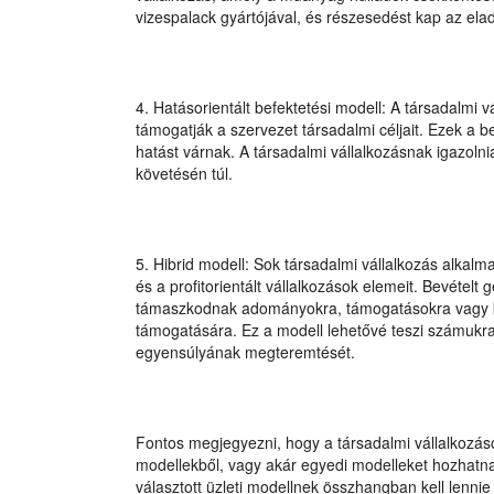
vizespalack gyártójával, és részesedést kap az ela
4. Hatásorientált befektetési modell: A társadalmi 
támogatják a szervezet társadalmi céljait. Ezek a
hatást várnak. A társadalmi vállalkozásnak igazolni
követésén túl.
5. Hibrid modell: Sok társadalmi vállalkozás alkalm
és a profitorientált vállalkozások elemeit. Bevételt
támaszkodnak adományokra, támogatásokra vagy kor
támogatására. Ez a modell lehetővé teszi számukra
egyensúlyának megteremtését.
Fontos megjegyezni, hogy a társadalmi vállalkozá
modellekből, vagy akár egyedi modelleket hozhatnak 
választott üzleti modellnek összhangban kell lennie 