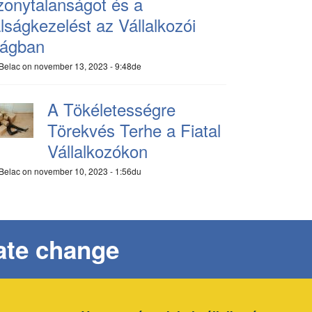
zonytalanságot és a
lságkezelést az Vállalkozói
lágban
Belac
on november 13, 2023 - 9:48de
A Tökéletességre
Törekvés Terhe a Fiatal
Vállalkozókon
Belac
on november 10, 2023 - 1:56du
eate change