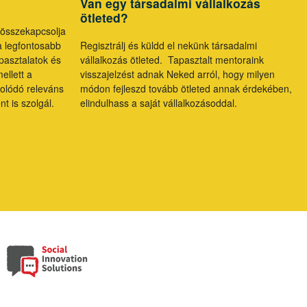
Van egy társadalmi vállalkozás
ötleted?
 összekapcsolja
a legfontosabb
Regisztrálj és küldd el nekünk társadalmi
apasztalatok és
vállalkozás ötleted. Tapasztalt mentoraink
ellett a
visszajelzést adnak Neked arról, hogy milyen
olódó releváns
módon fejleszd tovább ötleted annak érdekében,
t is szolgál.
elindulhass a saját vállalkozásoddal.