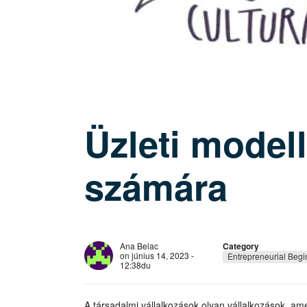
Üzleti model
számára
Ana Belac
Category
on június 14, 2023 -
Entrepreneurial Begi
12:38du
A társadalmi vállalkozások olyan vállalkozások, am