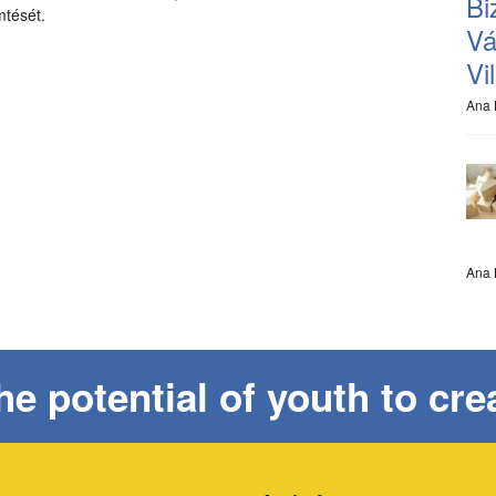
Bi
mtését.
Vá
Vi
Ana 
Ana 
e potential of youth to cr