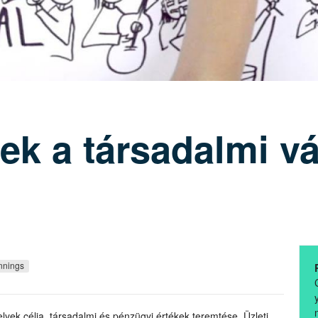
lek a társadalmi v
nnings
elyek célja társadalmi és pénzügyi értékek teremtése. Üzleti