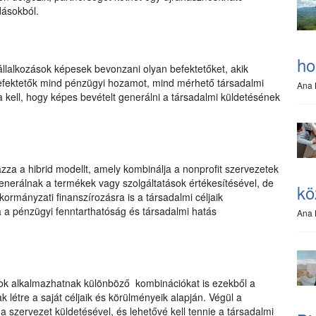
dásokból.
ho
vállalkozások képesek bevonzani olyan befektetőket, akik
 befektetők mind pénzügyi hozamot, mind mérhető társadalmi
Ana 
a kell, hogy képes bevételt generálni a társadalmi küldetésének
azza a hibrid modellt, amely kombinálja a nonprofit szervezetek
 generálnak a termékek vagy szolgáltatások értékesítésével, de
kö
mányzati finanszírozásra is a társadalmi céljaik
 a pénzügyi fenntarthatóság és társadalmi hatás
Ana 
sok alkalmazhatnak különböző kombinációkat is ezekből a
létre a saját céljaik és körülményeik alapján. Végül a
a szervezet küldetésével, és lehetővé kell tennie a társadalmi