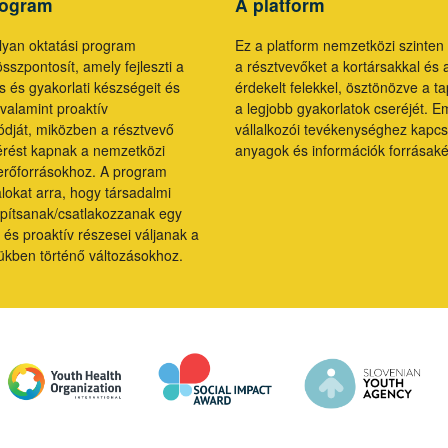
rogram
A platform
olyan oktatási program
Ez a platform nemzetközi szinten
sszpontosít, amely fejleszti a
a résztvevőket a kortársakkal és 
is és gyakorlati készségeit és
érdekelt felekkel, ösztönözve a t
valamint proaktív
a legjobb gyakorlatok cseréjét. Em
dját, miközben a résztvevő
vállalkozói tevékenységhez kapcs
férést kapnak a nemzetközi
anyagok és információk forrásakén
erőforrásokhoz. A program
talokat arra, hogy társadalmi
lapítsanak/csatlakozzanak egy
 és proaktív részesei váljanak a
ükben történő változásokhoz.