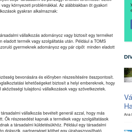
i vagy környezeti problémákkal. Az alábbiakban öt gyakori
lalkozások gyakran alkalmaznak:
ársadalmi vállalkozás adományoz vagy biztosít egy terméket
n eladott termék vagy szolgáltatás után. Például a TOMS
ászoruló gyermeknek adományoz egy pár cipőt minden eladott
DI
közösség bevonására és előnyben részesítésére összpontosít.
oglalkoztatási lehetőségeket biztosít a helyi embereknek, hogy
l aközösségi tulajdonú vállalkozások vagy szövetkezetek.
Vá
Ha
társadalmi vállalkozás bevételt generál azzal, hogy más
Ana 
ütt. Ők részesedést kapnak a termékek vagy szolgáltatások
dnak a társadalmi küldetésükhöz. Például egy társadalmi
n dolgozik, partnerséget köthet egy újrahasznosítható